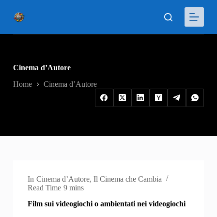
S
a
l
t
a
a
l
Cinema d’Autore
c
o
Home
Cinema d’Autore
n
t
e
n
u
t
o
In
Cinema d’Autore
,
Il Cinema che Cambia
Read Time
9 mins
Film sui videogiochi o ambientati nei videogiochi