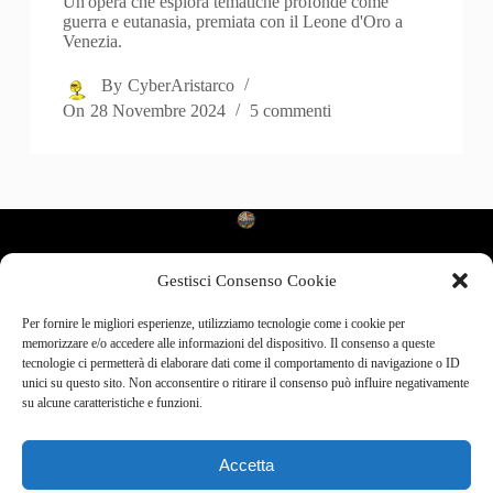
Un'opera che esplora tematiche profonde come
guerra e eutanasia, premiata con il Leone d'Oro a
Venezia.
By
CyberAristarco
On
28 Novembre 2024
5 commenti
Gestisci Consenso Cookie
Categories
Per fornire le migliori esperienze, utilizziamo tecnologie come i cookie per
Cinema d’Autore
memorizzare e/o accedere alle informazioni del dispositivo. Il consenso a queste
Cult da Recuperare
tecnologie ci permetterà di elaborare dati come il comportamento di navigazione o ID
Dietro le Quinte
unici su questo sito. Non acconsentire o ritirare il consenso può influire negativamente
Film che Hanno Fatto Storia
su alcune caratteristiche e funzioni.
Il Cinema che Cambia
Nuovi Talenti e Registi Emergenti
Prime Visioni
Accetta
Recensioni
Scene Iconiche