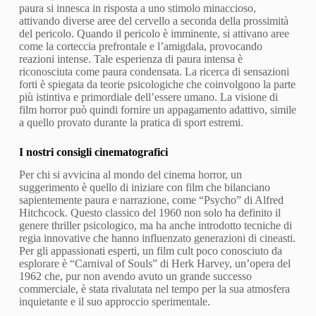
paura si innesca in risposta a uno stimolo minaccioso,
attivando diverse aree del cervello a seconda della prossimità
del pericolo. Quando il pericolo è imminente, si attivano aree
come la corteccia prefrontale e l’amigdala, provocando
reazioni intense. Tale esperienza di paura intensa è
riconosciuta come paura condensata. La ricerca di sensazioni
forti è spiegata da teorie psicologiche che coinvolgono la parte
più istintiva e primordiale dell’essere umano. La visione di
film horror può quindi fornire un appagamento adattivo, simile
a quello provato durante la pratica di sport estremi.
I nostri consigli cinematografici
Per chi si avvicina al mondo del cinema horror, un
suggerimento è quello di iniziare con film che bilanciano
sapientemente paura e narrazione, come “Psycho” di Alfred
Hitchcock. Questo classico del 1960 non solo ha definito il
genere thriller psicologico, ma ha anche introdotto tecniche di
regia innovative che hanno influenzato generazioni di cineasti.
Per gli appassionati esperti, un film cult poco conosciuto da
esplorare è “Carnival of Souls” di Herk Harvey, un’opera del
1962 che, pur non avendo avuto un grande successo
commerciale, è stata rivalutata nel tempo per la sua atmosfera
inquietante e il suo approccio sperimentale.