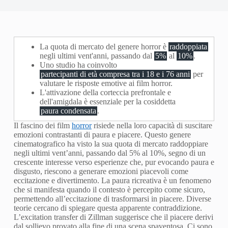
La quota di mercato del genere horror è
raddoppiata
negli ultimi vent'anni, passando dal
5%
al
10%
.
Uno studio ha coinvolto
partecipanti di età compresa tra i 18 e i 76 anni
per
valutare le risposte emotive ai film horror.
L'attivazione della corteccia prefrontale e
dell'amigdala è essenziale per la cosiddetta
paura condensata
.
Il fascino dei film
horror
risiede nella loro capacità di suscitare
emozioni contrastanti di paura e piacere. Questo genere
cinematografico ha visto la sua quota di mercato raddoppiare
negli ultimi vent’anni, passando dal 5% al 10%, segno di un
crescente interesse verso esperienze che, pur evocando paura e
disgusto, riescono a generare emozioni piacevoli come
eccitazione e divertimento. La paura ricreativa è un fenomeno
che si manifesta quando il contesto è percepito come sicuro,
permettendo all’eccitazione di trasformarsi in piacere. Diverse
teorie cercano di spiegare questa apparente contraddizione.
L’excitation transfer di Zillman suggerisce che il piacere derivi
dal sollievo provato alla fine di una scena spaventosa. Ci sono