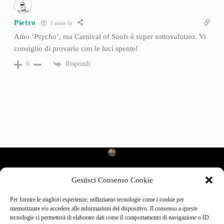
Pietro
1 anno fa
Amo ‘Psycho’, ma Carnival of Souls è super sottovalutato. Vi
consiglio di provarlo con le luci spente!
Rispondi
0
Gestisci Consenso Cookie
Categories
Per fornire le migliori esperienze, utilizziamo tecnologie come i cookie per
Cinema d’Autore
memorizzare e/o accedere alle informazioni del dispositivo. Il consenso a queste
Cult da Recuperare
tecnologie ci permetterà di elaborare dati come il comportamento di navigazione o ID
Dietro le Quinte