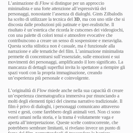
L’animazione di
Flow
si distingue per un approccio
minimalista e una forte attenzione all’espressività dei
personaggi, nonostante l’assenza di dialoghi. Gints Zilbalodis
ha scelto di utilizzare la tecnica del
3D
, ma con uno stile che si
discosta dalle produzioni più patinate e iper-realistiche. Il
risultato è un’estetica che ricorda le cutscenes dei videogiochi,
con una palette di colori tenui e atmosfere evocative che
contribuiscono a creare un senso di sospensione e meraviglia.
Questa scelta stilistica non è casuale, ma è funzionale alla
narrazione e alle tematiche del film. L’animazione minimalista
permette di concentrarsi sull’essenziale, sulle emozioni e sui
movimenti dei personaggi, amplificando il loro significato. La
mancanza di dettagli superflui invita lo spettatore a riempire gli
spazi vuoti con la propria immaginazione, creando
un’esperienza più personale e coinvolgente.
L’originalità di
Flow
risiede anche nella sua capacità di creare
un’esperienza cinematografica immersiva pur rinunciando a
molti degli elementi tipici del cinema narrativo tradizionale. Il
film è privo di dialoghi, i personaggi comunicano attraverso
versi e gesti, come farebbero degli animali veri. Non ci sono
esseri umani nella storia, e la trama è volutamente vaga e
aperta all’interpretazione. Queste scelte controcorrente, che
potrebbero sembrare limitanti, si rivelano invece un punto di