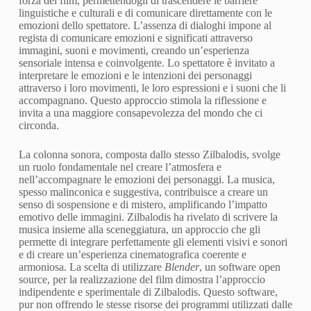
forza del film, permettendogli di trascendere le barriere
linguistiche e culturali e di comunicare direttamente con le
emozioni dello spettatore. L’assenza di dialoghi impone al
regista di comunicare emozioni e significati attraverso
immagini, suoni e movimenti, creando un’esperienza
sensoriale intensa e coinvolgente. Lo spettatore è invitato a
interpretare le emozioni e le intenzioni dei personaggi
attraverso i loro movimenti, le loro espressioni e i suoni che li
accompagnano. Questo approccio stimola la riflessione e
invita a una maggiore consapevolezza del mondo che ci
circonda.
La colonna sonora, composta dallo stesso Zilbalodis, svolge
un ruolo fondamentale nel creare l’atmosfera e
nell’accompagnare le emozioni dei personaggi. La musica,
spesso malinconica e suggestiva, contribuisce a creare un
senso di sospensione e di mistero, amplificando l’impatto
emotivo delle immagini. Zilbalodis ha rivelato di scrivere la
musica insieme alla sceneggiatura, un approccio che gli
permette di integrare perfettamente gli elementi visivi e sonori
e di creare un’esperienza cinematografica coerente e
armoniosa. La scelta di utilizzare
Blender
, un software open
source, per la realizzazione del film dimostra l’approccio
indipendente e sperimentale di Zilbalodis. Questo software,
pur non offrendo le stesse risorse dei programmi utilizzati dalle