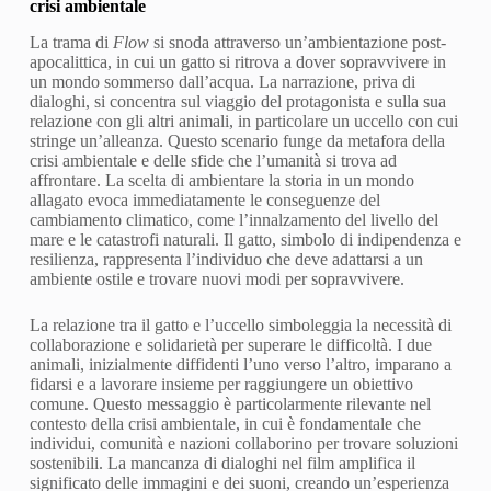
crisi ambientale
La trama di
Flow
si snoda attraverso un’ambientazione post-
apocalittica, in cui un gatto si ritrova a dover sopravvivere in
un mondo sommerso dall’acqua. La narrazione, priva di
dialoghi, si concentra sul viaggio del protagonista e sulla sua
relazione con gli altri animali, in particolare un uccello con cui
stringe un’alleanza. Questo scenario funge da metafora della
crisi ambientale e delle sfide che l’umanità si trova ad
affrontare. La scelta di ambientare la storia in un mondo
allagato evoca immediatamente le conseguenze del
cambiamento climatico, come l’innalzamento del livello del
mare e le catastrofi naturali. Il gatto, simbolo di indipendenza e
resilienza, rappresenta l’individuo che deve adattarsi a un
ambiente ostile e trovare nuovi modi per sopravvivere.
La relazione tra il gatto e l’uccello simboleggia la necessità di
collaborazione e solidarietà per superare le difficoltà. I due
animali, inizialmente diffidenti l’uno verso l’altro, imparano a
fidarsi e a lavorare insieme per raggiungere un obiettivo
comune. Questo messaggio è particolarmente rilevante nel
contesto della crisi ambientale, in cui è fondamentale che
individui, comunità e nazioni collaborino per trovare soluzioni
sostenibili. La mancanza di dialoghi nel film amplifica il
significato delle immagini e dei suoni, creando un’esperienza