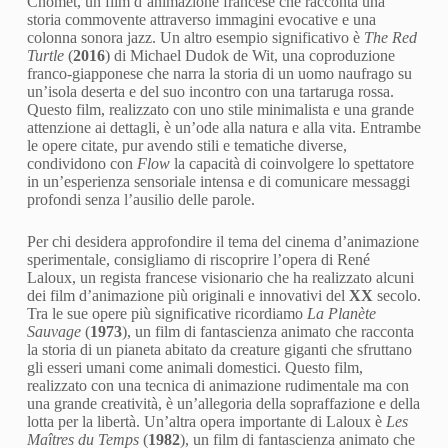
Chomet, un film d’animazione francese che racconta una
storia commovente attraverso immagini evocative e una
colonna sonora jazz. Un altro esempio significativo è
The Red
Turtle
(
2016
) di Michael Dudok de Wit, una coproduzione
franco-giapponese che narra la storia di un uomo naufrago su
un’isola deserta e del suo incontro con una tartaruga rossa.
Questo film, realizzato con uno stile minimalista e una grande
attenzione ai dettagli, è un’ode alla natura e alla vita. Entrambe
le opere citate, pur avendo stili e tematiche diverse,
condividono con
Flow
la capacità di coinvolgere lo spettatore
in un’esperienza sensoriale intensa e di comunicare messaggi
profondi senza l’ausilio delle parole.
Per chi desidera approfondire il tema del cinema d’animazione
sperimentale, consigliamo di riscoprire l’opera di René
Laloux, un regista francese visionario che ha realizzato alcuni
dei film d’animazione più originali e innovativi del
XX
secolo.
Tra le sue opere più significative ricordiamo
La Planète
Sauvage
(
1973
), un film di fantascienza animato che racconta
la storia di un pianeta abitato da creature giganti che sfruttano
gli esseri umani come animali domestici. Questo film,
realizzato con una tecnica di animazione rudimentale ma con
una grande creatività, è un’allegoria della sopraffazione e della
lotta per la libertà. Un’altra opera importante di Laloux è
Les
Maîtres du Temps
(
1982
), un film di fantascienza animato che