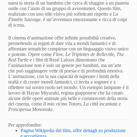
narra la storia di un bambino che cerca di sfuggire a un pianeta
ostile con l’aiuto di un gruppo di avventurieri. Questo film,
realizzato con uno stile visivo più sofisticato rispetto a
La
Planète Sauvage
, è un’avventura emozionante e ricca di colpi
di scena.
Il cinema d’animazione offre infinite possibilità creative,
permettendo ai registi di dare vita a mondi fantastici e di
affrontare tematiche complesse con un linguaggio visivo unico
e potente. Opere come
Flow
,
Le Triplettes de Belleville
,
The
Red Turtle
e i film di René Laloux dimostrano che
l’animazione non è solo un genere per bambini, ma un’arte
che può raggiungere vette di poesia e di profondità emotiva.
L’animazione, con la sua capacità di superare i limiti della
realtà e di creare mondi fantastici, ci invita a sognare e a
riflettere sul nostro ruolo nel mondo. Un esempio lampante è il
lavoro di Hayao Miyazaki, regista giapponese che ha creato
alcune delle opere animate più belle e commoventi della storia
del cinema, come
Il mio vicino Totoro
,
La città incantata
e
Principessa Mononoke
.
Per approfondire:
Pagina Wikipedia del film, offre dettagli su produzione
e accoglienza.