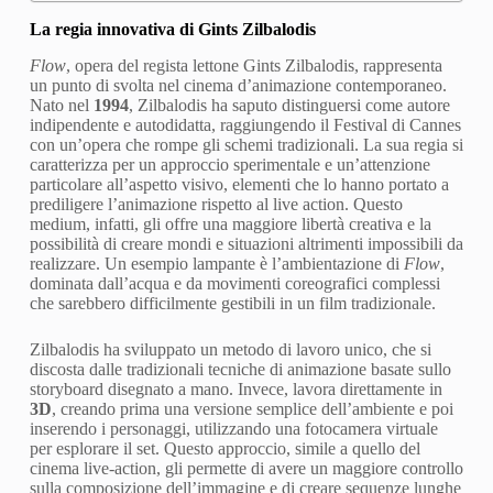
La regia innovativa di Gints Zilbalodis
Flow
, opera del regista lettone Gints Zilbalodis, rappresenta
un punto di svolta nel cinema d’animazione contemporaneo.
Nato nel
1994
, Zilbalodis ha saputo distinguersi come autore
indipendente e autodidatta, raggiungendo il Festival di Cannes
con un’opera che rompe gli schemi tradizionali. La sua regia si
caratterizza per un approccio sperimentale e un’attenzione
particolare all’aspetto visivo, elementi che lo hanno portato a
prediligere l’animazione rispetto al live action. Questo
medium, infatti, gli offre una maggiore libertà creativa e la
possibilità di creare mondi e situazioni altrimenti impossibili da
realizzare. Un esempio lampante è l’ambientazione di
Flow
,
dominata dall’acqua e da movimenti coreografici complessi
che sarebbero difficilmente gestibili in un film tradizionale.
Zilbalodis ha sviluppato un metodo di lavoro unico, che si
discosta dalle tradizionali tecniche di animazione basate sullo
storyboard disegnato a mano. Invece, lavora direttamente in
3D
, creando prima una versione semplice dell’ambiente e poi
inserendo i personaggi, utilizzando una fotocamera virtuale
per esplorare il set. Questo approccio, simile a quello del
cinema live-action, gli permette di avere un maggiore controllo
sulla composizione dell’immagine e di creare sequenze lunghe