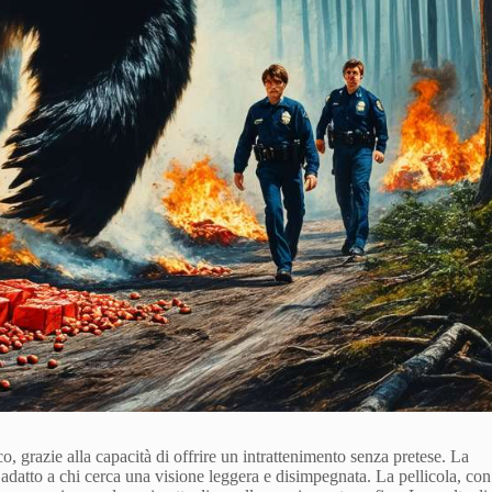
, grazie alla capacità di offrire un intrattenimento senza pretese. La
adatto a chi cerca una visione leggera e disimpegnata. La pellicola, con