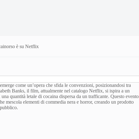
cainorso è su Netflix
emerge come un’opera che sfida le convenzioni, posizionandosi tra
beth Banks, il film, attualmente nel catalogo Netflix, si ispira a un
una quantità letale di cocaina dispersa da un trafficante. Questo evento
e che mescola elementi di commedia nera e horror, creando un prodotto
 pubblico.