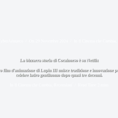
yberAristarco
On
29 Novembre 2024
In
Il Cinema che Cambia
,
La bizzarra storia di Cocainorso è su Netflix
 film d'animazione di Lupin III unisce tradizione e innovazione per
celebre ladro gentiluomo dopo quasi tre decenni.
In
Il Cinema che Cambia
,
Recensioni
Read Time
2 mins