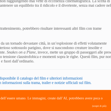
r non raggiungendo mai vette di eccellenza cinematografica. La scelta di
ntenere un equilibrio tra il ridicolo e il divertente, senza mai cadere ne
trattenimento, potrebbero risultare interessanti altri film con trame
 da un tornado devastare città, in un’esplosione di effetti volutamente
terioso sottosuolo parigino, dove si nascondono creature insolite e
ante.
Snakes on a Plane
, invece, mette un gruppo di passeggeri alle pres
do tensione claustrofobica e momenti sopra le righe. Questi film, pur no
e fuori dall’ordinario.
isponibile il catalogo del film e ulteriori informazioni
informazioni sulla trama, trailer e notizie ufficiali sul film.
e dell’essere umano. Le immagini, create dall’AI, potrebbero avere poca o
(scopri di più)