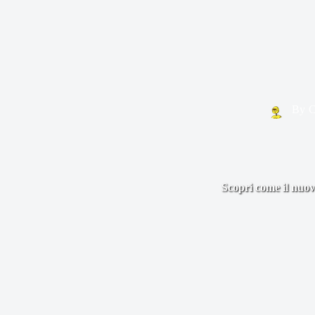
By
C
Scopri come il nuovo