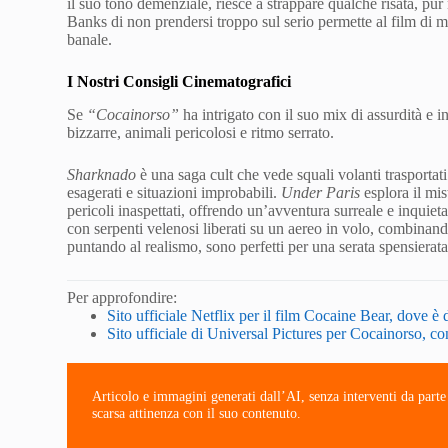
il suo tono demenziale, riesce a strappare qualche risata, pu
Banks di non prendersi troppo sul serio permette al film di ma
banale.
I Nostri Consigli Cinematografici
Se
“Cocainorso”
ha intrigato con il suo mix di assurdità e in
bizzarre, animali pericolosi e ritmo serrato.
Sharknado
è una saga cult che vede squali volanti trasportati
esagerati e situazioni improbabili.
Under Paris
esplora il mis
pericoli inaspettati, offrendo un’avventura surreale e inquiet
con serpenti velenosi liberati su un aereo in volo, combinan
puntando al realismo, sono perfetti per una serata spensierata 
Per approfondire:
Sito ufficiale Netflix per il film Cocaine Bear, dove è d
Sito ufficiale di Universal Pictures per Cocainorso, con 
Articolo e immagini generati dall’AI, senza interventi da part
scarsa attinenza con il suo contenuto.