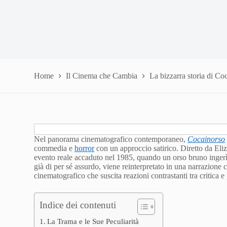
Home
Il Cinema che Cambia
La bizzarra storia di Co
Nel panorama cinematografico contemporaneo,
Cocainorso
commedia e
horror
con un approccio satirico. Diretto da Eliza
evento reale accaduto nel 1985, quando un orso bruno ingerì 
già di per sé assurdo, viene reinterpretato in una narrazion
cinematografico che suscita reazioni contrastanti tra critica e
Indice dei contenuti
La Trama e le Sue Peculiarità