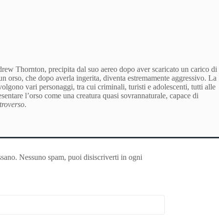
drew Thornton, precipita dal suo aereo dopo aver scaricato un carico di
un orso, che dopo averla ingerita, diventa estremamente aggressivo. La
lgono vari personaggi, tra cui criminali, turisti e adolescenti, tutti alle
presentare l’orso come una creatura quasi sovrannaturale, capace di
troverso
.
ssano. Nessuno spam, puoi disiscriverti in ogni