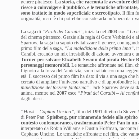
genere piratesco.
La storia, che racconta le avventure del
riesce a coinvolgere il pubblico, e le tematiche affrontat
sono trattate in modo superficiale e stereotipato.
Il film f
originalità, ma c’è chi potrebbe considerarla un’opera da riva
La saga di
“Pirati dei Caraibi”
, iniziata nel
2003
con
“La m
del cinema piratesco. Grazie alla regia di Gore Verbinski e 
Sparrow, la saga ha saputo rivitalizzare il genere, coniugando 
primo film della saga,
“La maledizione della prima luna”
, 
Caraibi, creando un mix irresistibile di azione, avventura e
Turner per salvare Elizabeth Swann dal pirata Hector Bar
personaggi memorabili.
Le tematiche affrontate nel film, c
l’ignoto alla forza dell’amicizia, sono trattate con una legge
età. Il successo del primo film ha dato il via a una saga che ha
cercato di ampliare l’universo narrativo e di approfondire la
maledizione del forziere fantasma”
: Jack Sparrow deve salda
anima, mentre nel
2007
esce
“Pirati dei Caraibi – Ai confi
dagli abissi.
“Hook – Capitan Uncino”
, film del
1991
diretto da Steven S
di Peter Pan.
Spielberg, pur rimanendo fedele allo spirit
contesto contemporaneo, trasformando Peter Pan in un av
interpretato da Robin Williams e Dustin Hoffman, racconta il r
Capitano Uncino. Le tematiche affrontate nel film, che vanno 