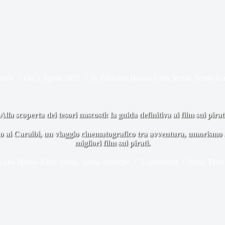
arco
On
1 Aprile 2025
In
Film che Hanno Fatto Storia
,
Scene Ic
Alla scoperta dei tesori nascosti: la guida definitiva ai film sui pirat
ro ai Caraibi, un viaggio cinematografico tra avventura, umorismo e c
migliori film sui pirati.
m che Hanno Fatto Storia
,
Scene Iconiche
5 commenti
Read Time