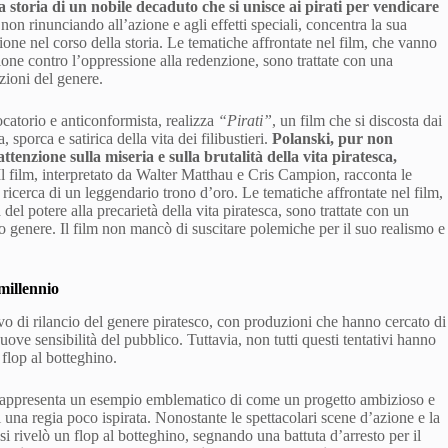
storia di un nobile decaduto che si unisce ai pirati per vendicare
on rinunciando all’azione e agli effetti speciali, concentra la sua
ione nel corso della storia. Le tematiche affrontate nel film, che vanno
llione contro l’oppressione alla redenzione, sono trattate con una
zioni del genere.
ocatorio e anticonformista, realizza
“Pirati”
, un film che si discosta dai
, sporca e satirica della vita dei filibustieri.
Polanski, pur non
tenzione sulla miseria e sulla brutalità della vita piratesca,
l film, interpretato da Walter Matthau e Cris Campion, racconta le
icerca di un leggendario trono d’oro. Le tematiche affrontate nel film,
del potere alla precarietà della vita piratesca, sono trattate con un
 genere. Il film non mancò di suscitare polemiche per il suo realismo e
 millennio
vo di rilancio del genere piratesco, con produzioni che hanno cercato di
ove sensibilità del pubblico. Tuttavia, non tutti questi tentativi hanno
 flop al botteghino.
rappresenta un esempio emblematico di come un progetto ambizioso e
 una regia poco ispirata. Nonostante le spettacolari scene d’azione e la
si rivelò un flop al botteghino, segnando una battuta d’arresto per il