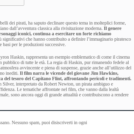
belli dei pirati, ha saputo declinare questo tema in molteplici forme,
iano dall’avventura classica alla rivisitazione moderna.
Il genere
personaggi iconici, continua a esercitare un forte richiamo
ù significativi che hanno contribuito a definire l’immaginario piratesco
e basi per le produzioni successive.
Byron Haskin, rappresenta un esempio emblematico di come il cinema
 pubblico di tutte le età. La regia di Haskin, pur rimanendo fedele al
’atmosfera avvincente e piena di suspense, grazie anche all’utilizzo del
mo inediti.
Il film narra le vicende del giovane Jim Hawkins,
a del tesoro del Capitano Flint, affrontando pericoli e tradimenti.
n Silver, interpretato da Robert Newton, un pirata ambiguo e
ffidenza. Le tematiche affrontate nel film, che vanno dalla lealtà
 il male, sono ancora oggi di grande attualità e contribuiscono a rendere
ssano. Nessuno spam, puoi disiscriverti in ogni