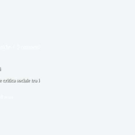
oniche
5 commenti
i
ritica sociale tra i
8 mins