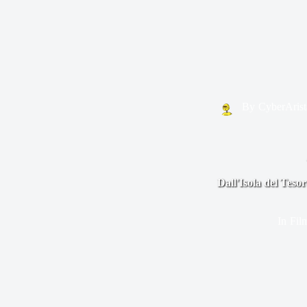
By
CyberArist
Dall'Isola del Teso
In
Fil