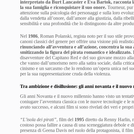
interpretato da Burt Lancaster e Eva Bartok, racconta la 
la sua famiglia e riconquistare il suo onore.
Tourneur, pur n
attenzione sulla psicologia dei personaggi e sulla loro evoluz
dalla vendetta all’onore, dall’amore alla giustizia, dalla ribe
sensibilità e una profondità che lo distinguono da altre produ
Nel
1986
, Roman Polanski, regista noto per il suo stile prov
canoni classici del genere per offrire una visione più realistica
rinunciando all’avventura e all’azione, concentra la sua at
smitizzando la figura del pirata romantico e idealizzato.
I
disavventure del Capitano Red e del suo giovane mozzo alla r
che vanno dall’umorismo nero alla satira sociale, dalla critica 
cinismo e un sarcasmo che lo rendono un’opera unica nel suo
per la sua rappresentazione cruda della violenza.
Tra ambizione e disillusione: gli anni novanta e il nuovo
Gli anni Novanta e il nuovo millennio hanno visto un tentati
coniugare l’avventura classica con le nuove tecnologie e le nu
avuto successo, e alcuni film si sono rivelati dei veri e propri
“L’isola dei pirati”
, film del
1995
diretto da Renny Harlin, 
costoso possa fallire a causa di una sceneggiatura debole e di
presenza di Geena Davis nel ruolo della protagonista, il film 