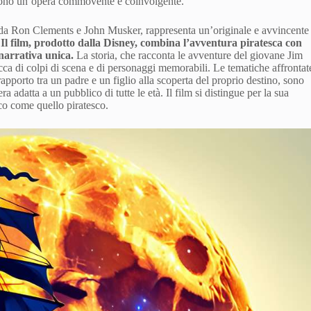
endono un’opera commovente e coinvolgente.
 da Ron Clements e John Musker, rappresenta un’originale e avvincente
.
Il film, prodotto dalla Disney, combina l’avventura piratesca con
narrativa unica.
La storia, che racconta le avventure del giovane Jim
cca di colpi di scena e di personaggi memorabili. Le tematiche affrontat
rapporto tra un padre e un figlio alla scoperta del proprio destino, sono
 adatta a un pubblico di tutte le età. Il film si distingue per la sua
ico come quello piratesco.