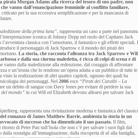
la pirata Morgan Adams alla ricerca del tesoro di suo padre, non
e, che vanno dall’emancipazione femminile al conflitto familiare,
u criticato per la sua eccessiva semplificazione e per la mancanza di
lutare.
aledizione della prima luna”
, rappresenta un caso a parte nel panoram
all’interpretazione iconica di Johnny Depp nel ruolo del Capitano Jack
l’avventura classica con l’umorismo, il fantastico e gli effetti speciali. I
introduce il personaggio di Jack Sparrow e il mondo dei pirati dei
 umorismo.
La storia, che racconta l’alleanza tra Jack Sparrow e Wil
bossa e dalla sua ciurma maledetta, è ricca di colpi di scena e di
he vanno dalla maledizione alla redenzione, dal coraggio di affrontare
rezza e un’ironia che lo rendono un’opera adatta a un pubblico di tutte le
 visto la realizzazione di altri quattro capitoli, ognuno dei quali ha
 psicologia dei personaggi. Nel
2006
esce
“Pirati dei Caraibi – La
re un debito di sangue con Davy Jones per evitare di perdere la sua
ni del mondo”
in cui Will ed Elizabeth devono allearsi per salvare Jack
pielberg, rappresenta una rivisitazione moderna e fantastica del classic
o del romanzo di James Matthew Barrie, ambienta la storia in un
vocato di successo che ha dimenticato il suo passato.
Il film,
itorno di Peter Pan sull’Isola che non c’è per salvare i suoi figli dal
dalla nostalgia all’immaginazione, dalla riscoperta di sé alla famiglia,