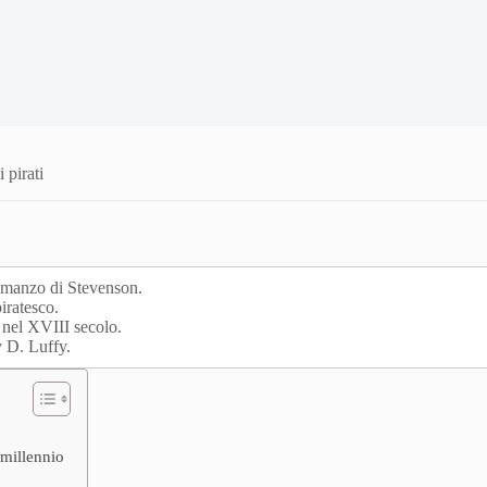
 pirati
 romanzo di Stevenson.
piratesco.
nel XVIII secolo.
 D. Luffy.
 millennio