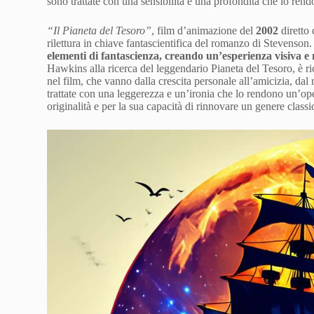
sono trattate con una sensibilità e una profondità che lo r
“Il Pianeta del Tesoro”
, film d’animazione del
2002
diretto
rilettura in chiave fantascientifica del romanzo di Stevenson
elementi di fantascienza, creando un’esperienza visiva e 
Hawkins alla ricerca del leggendario Pianeta del Tesoro, è ri
nel film, che vanno dalla crescita personale all’amicizia, dal 
trattate con una leggerezza e un’ironia che lo rendono un’opera
originalità e per la sua capacità di rinnovare un genere class