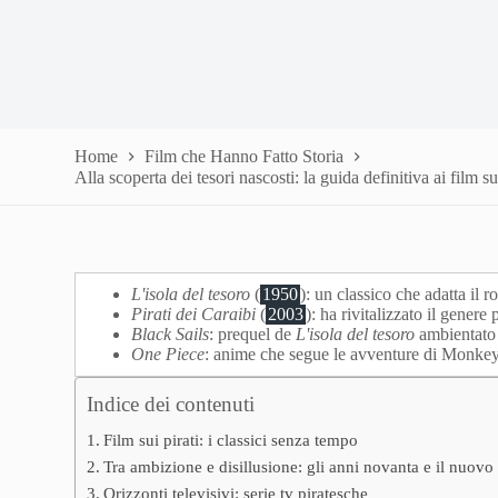
Home
Film che Hanno Fatto Storia
Alla scoperta dei tesori nascosti: la guida definitiva ai film sui
L'isola del tesoro
(
1950
): un classico che adatta il
Pirati dei Caraibi
(
2003
): ha rivitalizzato il genere 
Black Sails
: prequel de
L'isola del tesoro
ambientato 
One Piece
: anime che segue le avventure di Monkey
Indice dei contenuti
Film sui pirati: i classici senza tempo
Tra ambizione e disillusione: gli anni novanta e il nuovo
Orizzonti televisivi: serie tv piratesche