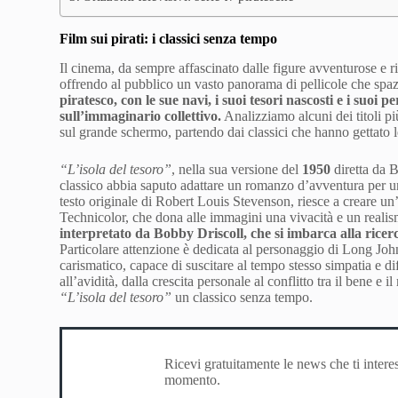
Film sui pirati: i classici senza tempo
Il cinema, da sempre affascinato dalle figure avventurose e ri
offrendo al pubblico un vasto panorama di pellicole che spaz
piratesco, con le sue navi, i suoi tesori nascosti e i suoi 
sull’immaginario collettivo.
Analizziamo alcuni dei titoli pi
sul grande schermo, partendo dai classici che hanno gettato l
“L’isola del tesoro”
, nella sua versione del
1950
diretta da 
classico abbia saputo adattare un romanzo d’avventura per un
testo originale di Robert Louis Stevenson, riesce a creare un
Technicolor, che dona alle immagini una vivacità e un realis
interpretato da Bobby Driscoll, che si imbarca alla ricerc
Particolare attenzione è dedicata al personaggio di Long Joh
carismatico, capace di suscitare al tempo stesso simpatia e di
all’avidità, dalla crescita personale al conflitto tra il bene e
“L’isola del tesoro”
un classico senza tempo.
Ricevi gratuitamente le news che ti intere
momento.