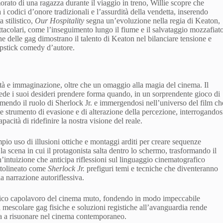
morato di una ragazza durante il viaggio in treno, Willie scopre che
a i codici d’onore tradizionali e l’assurdità della vendetta, inserendo
 stilistico,
Our Hospitality
segna un’evoluzione nella regia di Keaton,
ttacolari, come l’inseguimento lungo il fiume e il salvataggio mozzafiat
ne delle gag dimostrano il talento di Keaton nel bilanciare tensione e
apstick comedy d’autore.
altà e immaginazione, oltre che un omaggio alla magia del cinema. Il
vede i suoi desideri prendere forma quando, in un sorprendente gioco di
umendo il ruolo di Sherlock Jr. e immergendosi nell’universo del film ch
me strumento di evasione e di alterazione della percezione, interrogandos
pacità di ridefinire la nostra visione del reale.
pio uso di illusioni ottiche e montaggi arditi per creare sequenze
 la scena in cui il protagonista salta dentro lo schermo, trasformando il
n’intuizione che anticipa riflessioni sul linguaggio cinematografico
ottolineato come
Sherlock Jr.
prefiguri temi e tecniche che diventeranno
a narrazione autoriflessiva.
ntico capolavoro del cinema muto, fondendo in modo impeccabile
l mescolare gag fisiche e soluzioni registiche all’avanguardia rende
ua a risuonare nel cinema contemporaneo.