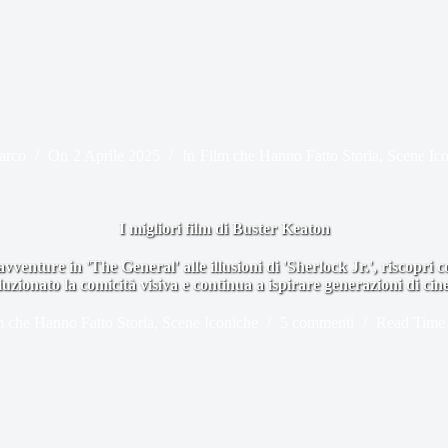
arco
On
2 Aprile 2025
In
Film che Hanno Fatto Storia
,
Scene Ic
I migliori film di Buster Keaton
vventure in 'The General' alle illusioni di 'Sherlock Jr.', riscopri
luzionato la comicità visiva e continua a ispirare generazioni di cine
m che Hanno Fatto Storia
,
Scene Iconiche
5 commenti
Read Time