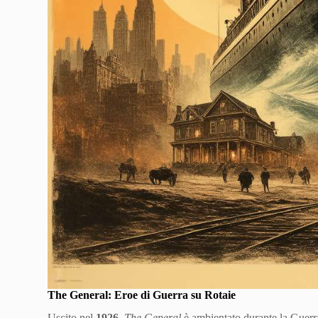
The General: Eroe di Guerra su Rotaie
Uscito nel
1926
,
The General
è ambientato durante la Guerra