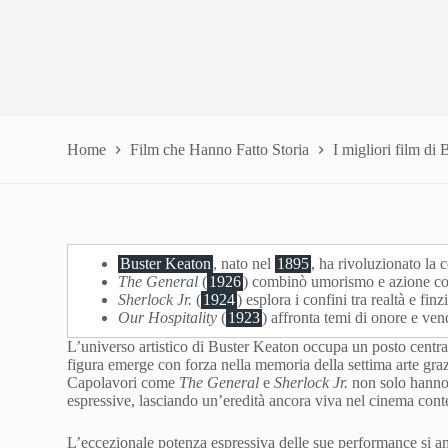
Home
Film che Hanno Fatto Storia
I migliori film di
Buster Keaton
, nato nel
1895
, ha rivoluzionato la 
The General
(
1926
) combinò umorismo e azione co
Sherlock Jr.
(
1924
) esplora i confini tra realtà e fi
Our Hospitality
(
1923
) affronta temi di onore e ven
L’universo artistico di Buster Keaton occupa un posto centrale
figura emerge con forza nella memoria della settima arte grazi
Capolavori come
The General
e
Sherlock Jr.
non solo hanno
espressive, lasciando un’eredità ancora viva nel cinema co
L’eccezionale potenza espressiva delle sue performance si am