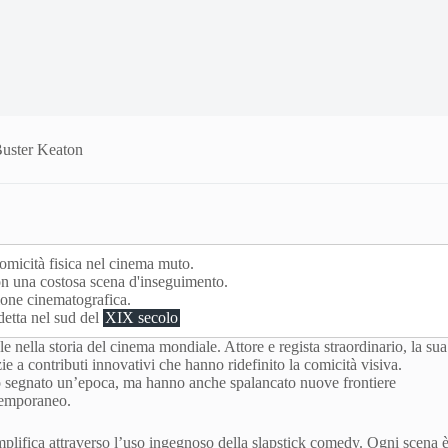
 Buster Keaton
comicità fisica nel cinema muto.
n una costosa scena d'inseguimento.
nzione cinematografica.
detta nel sud del
XIX secolo
 nella storia del cinema mondiale. Attore e regista straordinario, la sua
e a contributi innovativi che hanno ridefinito la comicità visiva.
 segnato un’epoca, ma hanno anche spalancato nuove frontiere
ntemporaneo.
plifica attraverso l’uso ingegnoso della slapstick comedy. Ogni scena 