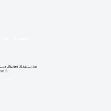
oniche
5 commenti
 come Buster Keaton ha
asti.
8 mins