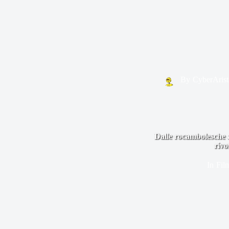
By
CyberArist
Dalle rocambolesche a
rivo
In
Fil