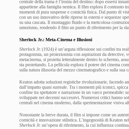
centrale della trama è l’ironia del destino: dopo essersi inna
appartiene alla famiglia nemica. Il film esplora il contrasto tr
momenti di pura suspense e comicità fisica. Dal punto di vista
con un uso innovativo delle riprese in esterni e sequenze spe
su una cascata. Il montaggio fluido e la meticolosa costruzio
umorismo, rendendo il film un punto di riferimento per la sl
Sherlock Jr.: Meta-Cinema e Illusioni
Sherlock Jr.
(1924) è un’arguta riflessione sui confini tra re
protagonista, un proiezionista con aspirazioni da detective, 
metacinema, si proietta letteralmente dentro lo schermo, ass
sta proiettando. La pellicola esplora il potere del cinema co
sulla natura illusoria del mezzo cinematografico e sulla sua ca
Keaton adotta soluzioni registiche rivoluzionarie, facendo am
dall’impatto quasi surreale. Tra i momenti più iconici, spicca
confine tra spettatore e narrazione in un varco permeabile: u
sviluppate nei decenni successivi. Numerosi critici hanno s
centrali nel cinema moderno, dalla sperimentazione visiva all
Nonostante la breve durata, il film si impone come un aute
comicità e innovazione stilistica. L’ingegnosità di Keaton ne
Sherlock Jr.
un’opera di riferimento, la cui influenza contin