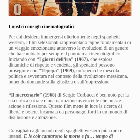
I nostri consigli cinematografici
Per chi desidera immergersi ulteriormente negli spaghetti
western, i film selezionati rappresentano tappe fondamentali di
un viaggio emozionante attraverso le evoluzioni di un genere
che ha cambiato per sempre il panorama cinematografico.
Iniziando con
“I giorni dell’ira” (1967)
, che esplora
dinamiche di rispetto e vendetta, gli spettatori possono
proseguire con
“Tepepa” (1969)
, un’opera che mescola
politica e avventura nel contesto della rivoluzione messicana,
ponendo domande sulla giustizia e sull’oppressione.
“Il mercenario” (1968)
di Sergio Corbucci è ben noto per la
sua critica sociale e una narrazione avvincente che unisce
azione e riflessione. Questo film mette in luce la ricerca di
libertà e potere, incarnata da personaggi forti in un mondo di
disillusione e ambizione.
Consigliato agli amanti degli spaghetti western più crudi e
intensi,
E le colt cantarono la morte e fu… tempo di