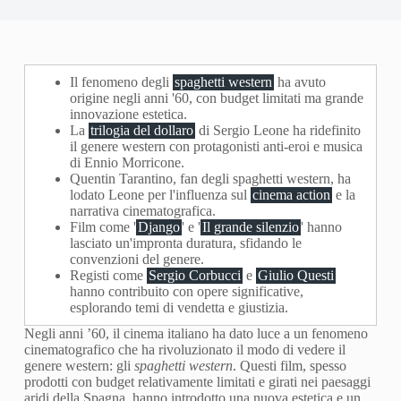
Il fenomeno degli
spaghetti western
ha avuto
origine negli anni '60, con budget limitati ma grande
innovazione estetica.
La
trilogia del dollaro
di Sergio Leone ha ridefinito
il genere western con protagonisti anti-eroi e musica
di Ennio Morricone.
Quentin Tarantino, fan degli spaghetti western, ha
lodato Leone per l'influenza sul
cinema action
e la
narrativa cinematografica.
Film come '
Django
' e '
Il grande silenzio
' hanno
lasciato un'impronta duratura, sfidando le
convenzioni del genere.
Registi come
Sergio Corbucci
e
Giulio Questi
hanno contribuito con opere significative,
esplorando temi di vendetta e giustizia.
Negli anni ’60, il cinema italiano ha dato luce a un fenomeno
cinematografico che ha rivoluzionato il modo di vedere il
genere western: gli
spaghetti western
. Questi film, spesso
prodotti con budget relativamente limitati e girati nei paesaggi
aridi della Spagna, hanno introdotto una nuova estetica e un