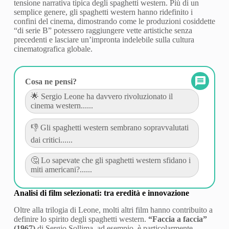
tensione narrativa tipica degli spaghetti western. Più di un
semplice genere, gli spaghetti western hanno ridefinito i
confini del cinema, dimostrando come le produzioni cosiddette
“di serie B” potessero raggiungere vette artistiche senza
precedenti e lasciare un’impronta indelebile sulla cultura
cinematografica globale.
Cosa ne pensi?
🌟 Sergio Leone ha davvero rivoluzionato il
cinema western......
👎 Gli spaghetti western sembrano sopravvalutati
dai critici......
🤔 Lo sapevate che gli spaghetti western sfidano i
miti americani?......
Analisi di film selezionati: tra eredità e innovazione
Oltre alla trilogia di Leone, molti altri film hanno contribuito a
definire lo spirito degli spaghetti western.
“Faccia a faccia”
(1967)
di Sergio Sollima, ad esempio, è particolarmente