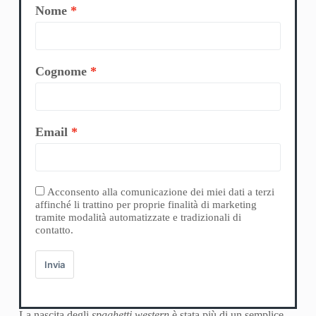
Nome
Cognome
Email
Acconsento alla comunicazione dei miei dati a terzi
affinché li trattino per proprie finalità di marketing
tramite modalità automatizzate e tradizionali di
contatto.
Invia
La nascita degli
spaghetti western
è stata più di un semplice