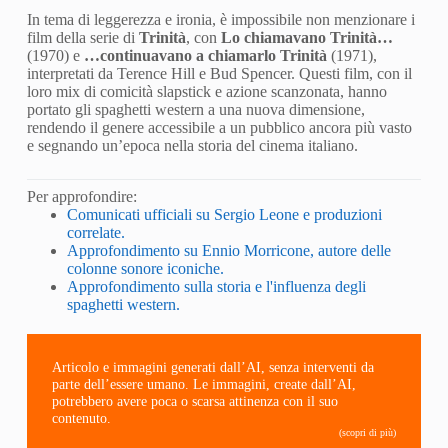
In tema di leggerezza e ironia, è impossibile non menzionare i
film della serie di
Trinità
, con
Lo chiamavano Trinità…
(1970) e
…continuavano a chiamarlo Trinità
(1971),
interpretati da Terence Hill e Bud Spencer. Questi film, con il
loro mix di comicità slapstick e azione scanzonata, hanno
portato gli spaghetti western a una nuova dimensione,
rendendo il genere accessibile a un pubblico ancora più vasto
e segnando un’epoca nella storia del cinema italiano.
Per approfondire:
Comunicati ufficiali su Sergio Leone e produzioni
correlate.
Approfondimento su Ennio Morricone, autore delle
colonne sonore iconiche.
Approfondimento sulla storia e l'influenza degli
spaghetti western.
Articolo e immagini generati dall’AI, senza interventi da
parte dell’essere umano. Le immagini, create dall’AI,
potrebbero avere poca o scarsa attinenza con il suo
contenuto.
(scopri di più)