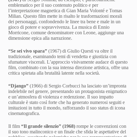
emblematico per il suo contenuto politico e per
l’interpretazione magnetica di Gian Maria Volonté e Tomas
Milian. Questo film mette in risalto le trasformazioni morali
dei personaggi, confondendo le linee tra bene e male in un
gioco di potere e sopravvivenza. La musica di Ennio
Morricone, comune denominatore con Leone, aggiunge una
dimensione epica alla narrazione.
“Se sei vivo spara”
(1967) di Giulio Questi va oltre il
tradizionale, esaminando temi di vendetta e giustizia con
sfumature viscerali. L’approccio visivamente audace di questo
film, combinato con la sua intensa direzione artistica, offre una
critica spietata alla brutalità latente nella società.
“Django”
(1966) di Sergio Corbucci ha lasciato un’impronta
indelebile nel genere, presentando un protagonista enigmatico
e un’atmosfera di violenza e redenzione. Il suo impatto
culturale è stato così forte che ha generato numerosi seguiti e
imitazioni in tutto il mondo, rafforzando il suo status di icona
cinematografica.
Il film
“Il grande silenzio” (1968)
rompe le convenzioni con
il suo tono malinconico e un finale che sfida le aspettative del