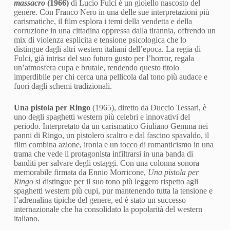
massacro
(1966)
di Lucio Fulci è un gioiello nascosto del
genere. Con Franco Nero in una delle sue interpretazioni più
carismatiche, il film esplora i temi della vendetta e della
corruzione in una cittadina oppressa dalla tirannia, offrendo un
mix di violenza esplicita e tensione psicologica che lo
distingue dagli altri western italiani dell’epoca. La regia di
Fulci, già intrisa del suo futuro gusto per l’horror, regala
un’atmosfera cupa e brutale, rendendo questo titolo
imperdibile per chi cerca una pellicola dal tono più audace e
fuori dagli schemi tradizionali.
Una pistola per Ringo
(1965), diretto da Duccio Tessari, è
uno degli spaghetti western più celebri e innovativi del
periodo. Interpretato da un carismatico Giuliano Gemma nei
panni di Ringo, un pistolero scaltro e dal fascino spavaldo, il
film combina azione, ironia e un tocco di romanticismo in una
trama che vede il protagonista infiltrarsi in una banda di
banditi per salvare degli ostaggi. Con una colonna sonora
memorabile firmata da Ennio Morricone,
Una pistola per
Ringo
si distingue per il suo tono più leggero rispetto agli
spaghetti western più cupi, pur mantenendo tutta la tensione e
l’adrenalina tipiche del genere, ed è stato un successo
internazionale che ha consolidato la popolarità del western
italiano.