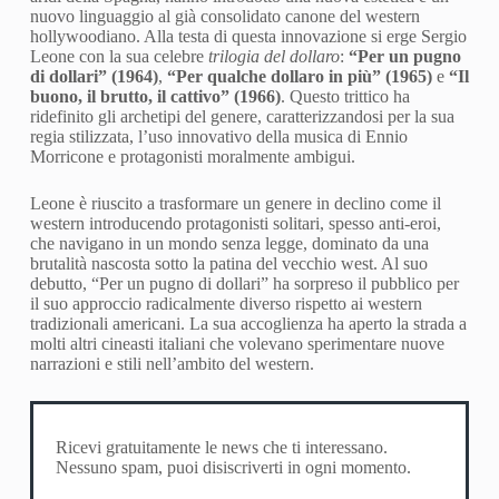
nuovo linguaggio al già consolidato canone del western
hollywoodiano. Alla testa di questa innovazione si erge Sergio
Leone con la sua celebre
trilogia del dollaro
:
“Per un pugno
di dollari” (1964)
,
“Per qualche dollaro in più” (1965)
e
“Il
buono, il brutto, il cattivo” (1966)
. Questo trittico ha
ridefinito gli archetipi del genere, caratterizzandosi per la sua
regia stilizzata, l’uso innovativo della musica di Ennio
Morricone e protagonisti moralmente ambigui.
Leone è riuscito a trasformare un genere in declino come il
western introducendo protagonisti solitari, spesso anti-eroi,
che navigano in un mondo senza legge, dominato da una
brutalità nascosta sotto la patina del vecchio west. Al suo
debutto, “Per un pugno di dollari” ha sorpreso il pubblico per
il suo approccio radicalmente diverso rispetto ai western
tradizionali americani. La sua accoglienza ha aperto la strada a
molti altri cineasti italiani che volevano sperimentare nuove
narrazioni e stili nell’ambito del western.
Ricevi gratuitamente le news che ti interessano.
Nessuno spam, puoi disiscriverti in ogni momento.