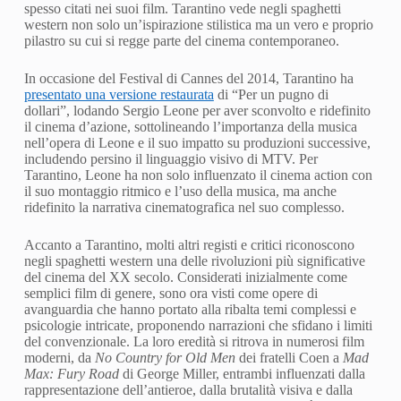
spesso citati nei suoi film. Tarantino vede negli spaghetti
western non solo un’ispirazione stilistica ma un vero e proprio
pilastro su cui si regge parte del cinema contemporaneo.
In occasione del Festival di Cannes del 2014, Tarantino ha
presentato una versione restaurata
di “Per un pugno di
dollari”, lodando Sergio Leone per aver sconvolto e ridefinito
il cinema d’azione, sottolineando l’importanza della musica
nell’opera di Leone e il suo impatto su produzioni successive,
includendo persino il linguaggio visivo di MTV. Per
Tarantino, Leone ha non solo influenzato il cinema action con
il suo montaggio ritmico e l’uso della musica, ma anche
ridefinito la narrativa cinematografica nel suo complesso.
Accanto a Tarantino, molti altri registi e critici riconoscono
negli spaghetti western una delle rivoluzioni più significative
del cinema del XX secolo. Considerati inizialmente come
semplici film di genere, sono ora visti come opere di
avanguardia che hanno portato alla ribalta temi complessi e
psicologie intricate, proponendo narrazioni che sfidano i limiti
del convenzionale. La loro eredità si ritrova in numerosi film
moderni, da
No Country for Old Men
dei fratelli Coen a
Mad
Max: Fury Road
di George Miller, entrambi influenzati dalla
rappresentazione dell’antieroe, dalla brutalità visiva e dalla