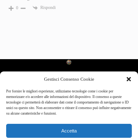
Rispondi
0
Gestisci Consenso Cookie
Categories
Per fornire le migliori esperienze, utilizziamo tecnologie come i cookie per
Cinema d’Autore
memorizzare e/o accedere alle informazioni del dispositivo. Il consenso a queste
Cult da Recuperare
tecnologie ci permetterà di elaborare dati come il comportamento di navigazione o ID
Dietro le Quinte
unici su questo sito. Non acconsentire o ritirare il consenso può influire negativamente
Film che Hanno Fatto Storia
su alcune caratteristiche e funzioni.
Il Cinema che Cambia
Nuovi Talenti e Registi Emergenti
Prime Visioni
Accetta
Recensioni
Scene Iconiche